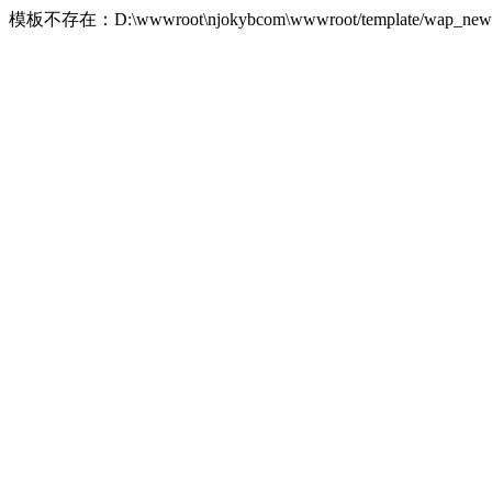
模板不存在：D:\wwwroot\njokybcom\wwwroot/template/wap_new1/m